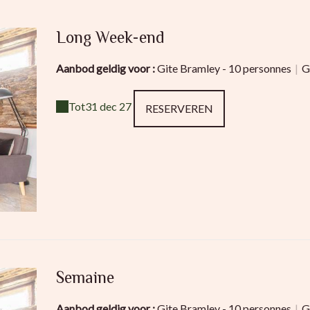
Long Week-end
Aanbod geldig voor :
Gite Bramley - 10 personnes
|
G
Tot
31 dec 27
RESERVEREN
Semaine
Aanbod geldig voor :
Gite Bramley - 10 personnes
|
G