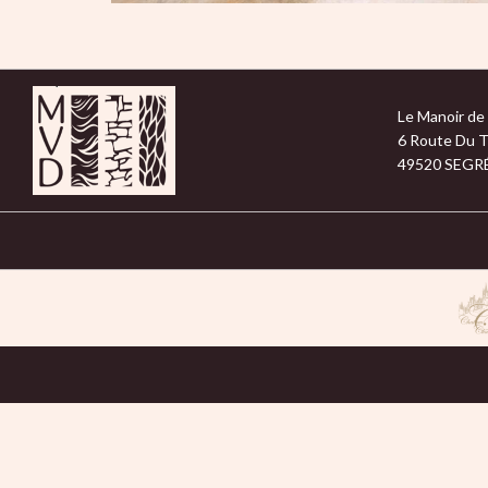
Le Manoir de 
6 Route Du T
49520 SEGR