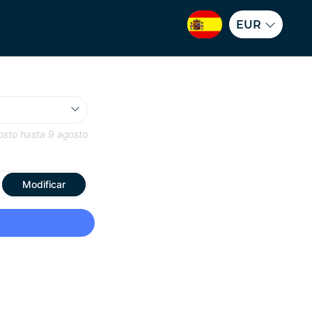
EUR
osto
hasta
9 agosto
Modificar