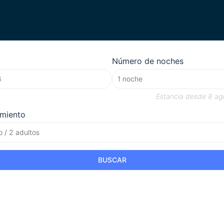
Número de noches
Estancia desde
8 ag
amiento
o / 2 adultos