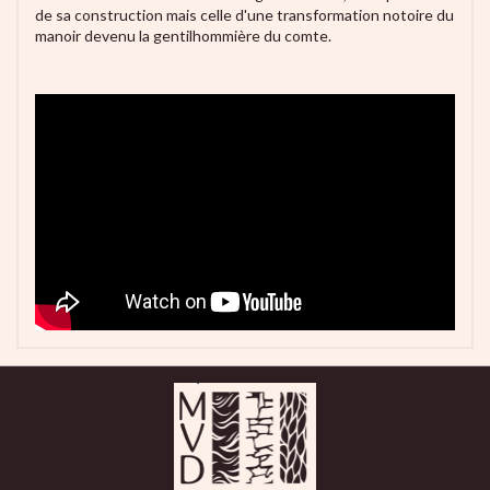
de sa construction mais celle d'une transformation notoire du
manoir devenu la gentilhommière du comte.