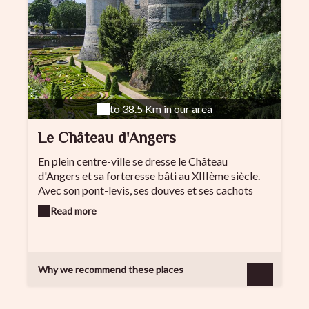
to 38.5 Km in our area
Le Château d'Angers
En plein centre-ville se dresse le Château
d'Angers et sa forteresse bâti au XIIIème siècle.
Avec son pont-levis, ses douves et ses cachots
c'est une place forte qui, sous la menace des
Read more
Normands, devient sur décision du comte d'Anjou
un palais. Les ducs d'Anjou, de Louis Ier au célèbre
roi René font du bâtiment de 25 000m² de
superficie classé monument historique depuis
Why we recommend these places
1875 un haut lieu d'art. Du haut de ses 17 tours de
schiste et de tuffeau, une vue imprenable sur la
Cité Andégave.