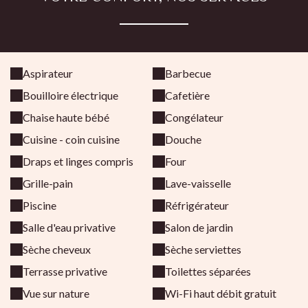
Aspirateur
Barbecue
Bouilloire électrique
Cafetière
Chaise haute bébé
Congélateur
Cuisine - coin cuisine
Douche
Draps et linges compris
Four
Grille-pain
Lave-vaisselle
Piscine
Réfrigérateur
Salle d'eau privative
Salon de jardin
Sèche cheveux
Sèche serviettes
Terrasse privative
Toilettes séparées
Vue sur nature
Wi-Fi haut débit gratuit